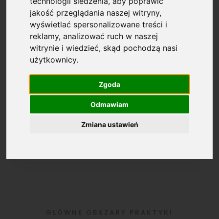
bezpieczeństwa prawnego.
technologii śledzenia, aby poprawić
jakość przeglądania naszej witryny,
Zapraszam Państwa do kontaktu i
wyświetlać spersonalizowane treści i
współpracy.
reklamy, analizować ruch w naszej
witrynie i wiedzieć, skąd pochodzą nasi
ADWOKAT – ANNA SZYDŁOWSKA
użytkownicy.
Zgoda
KONTAKT
Odmawiam
Zmiana ustawień
+48 790 778 888
GŁÓWNE OBSZARY PRAKTYKI